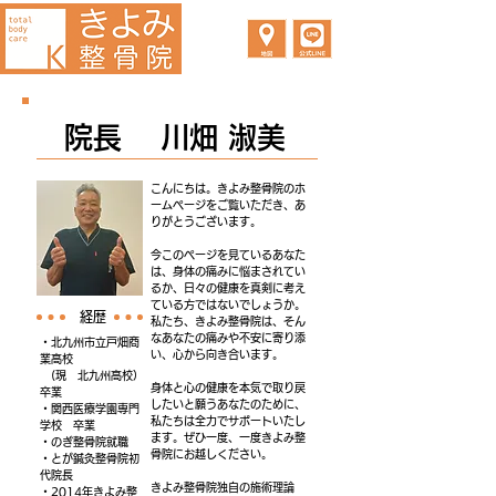
院長 川畑 淑美
こんにちは。きよみ整骨院のホ
ームページをご覧いただき、あ
りがとうございます。
今このページを見ているあなた
は、身体の痛みに悩まされてい
るか、日々の健康を真剣に考え
ている方ではないでしょうか。
​経歴
私たち、きよみ整骨院は、そん
なあなたの痛みや不安に寄り添
・北九州市立戸畑商
い、心から向き合います。
業高校
​ (現 北九州高校）
身体と心の健康を本気で取り戻
卒業
したいと願うあなたのために、
・関西医療学園専門
私たちは全力でサポートいたし
学校 卒業
ます。ぜひ一度、一度きよみ整
・のぎ整骨院就職
骨院にお越しください。
・とが鍼灸整骨院初
代院長
きよみ整骨院独自の施術理論
・2014年きよみ整